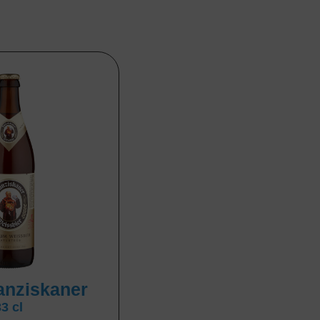
ranziskaner
33 cl