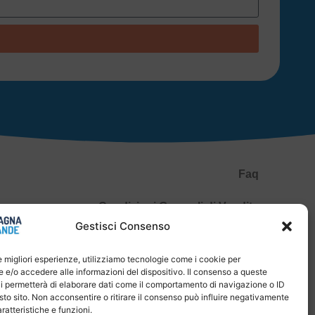
Faq
Condizioni Generali di Vendita
Gestisci Consenso
Spedizioni e Pagamenti
le migliori esperienze, utilizziamo tecnologie come i cookie per
Privacy Policy
e/o accedere alle informazioni del dispositivo. Il consenso a queste
i permetterà di elaborare dati come il comportamento di navigazione o ID
P.IVA 04651830400
sto sito. Non acconsentire o ritirare il consenso può influire negativamente
ratteristiche e funzioni.