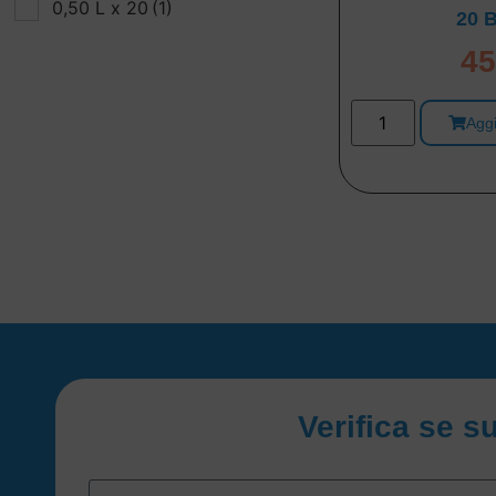
0,50 L x 20
(1)
20 B
45
Aggi
Verifica se s