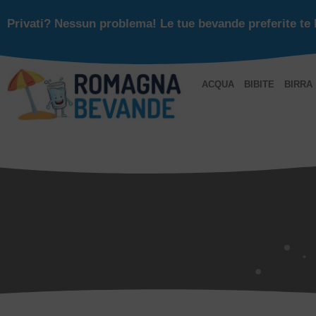
Privati? Nessun problema! Le tue bevande preferite te 
ACQUA
BIBITE
BIRRA