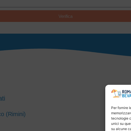
Verifica
ti
Per fornire 
co (Rimini)
memorizzare 
tecnologie c
unici su que
su alcune ca