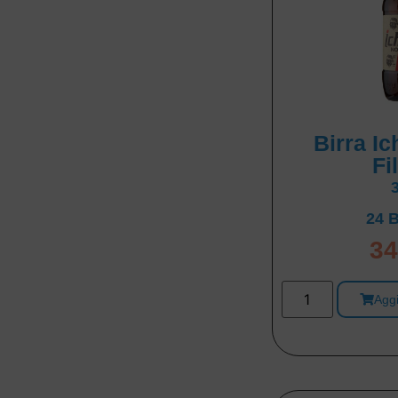
Birra I
Fi
24 B
34
Aggi