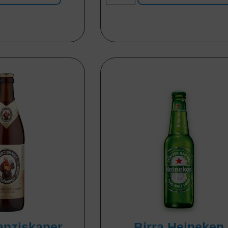
ranziskaner
Birra Heineken