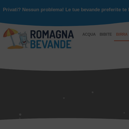
Privati? Nessun problema! Le tue bevande preferite te 
ACQUA
BIBITE
BIRRA