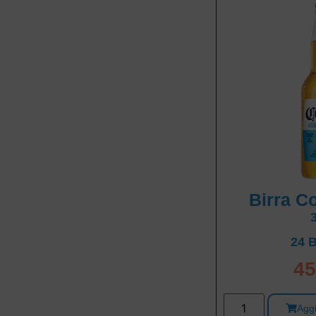
Birra C
24 B
45
Aggi