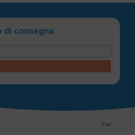
io di consegna
Faq