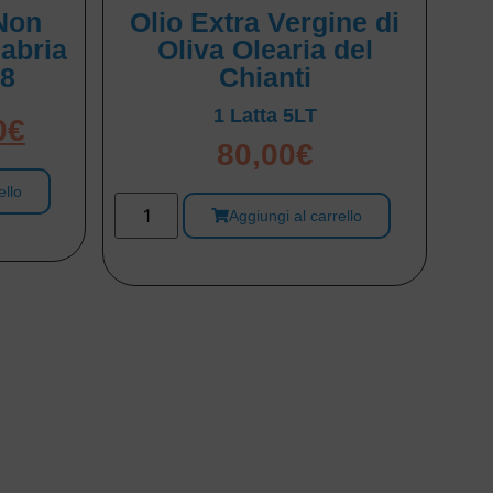
Non
Olio Extra Vergine di
labria
Oliva Olearia del
 8
Chianti
1 Latta 5LT
0
€
80,00
€
ello
Aggiungi al carrello