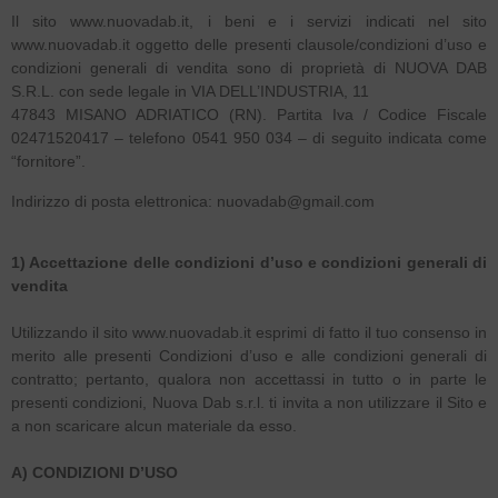
Il sito www.nuovadab.it, i beni e i servizi indicati nel sito
www.nuovadab.it oggetto delle presenti clausole/condizioni d’uso e
condizioni generali di vendita sono di proprietà di NUOVA DAB
S.R.L. con sede legale in VIA DELL’INDUSTRIA, 11
47843 MISANO ADRIATICO (RN). Partita Iva / Codice Fiscale
02471520417 – telefono 0541 950 034 – di seguito indicata come
“fornitore”.
Indirizzo di posta elettronica: nuovadab@gmail.com
1) Accettazione delle condizioni d’uso e condizioni generali di
vendita
Utilizzando il sito www.nuovadab.it esprimi di fatto il tuo consenso in
merito alle presenti Condizioni d’uso e alle condizioni generali di
contratto; pertanto, qualora non accettassi in tutto o in parte le
presenti condizioni, Nuova Dab s.r.l. ti invita a non utilizzare il Sito e
a non scaricare alcun materiale da esso.
A) CONDIZIONI D’USO