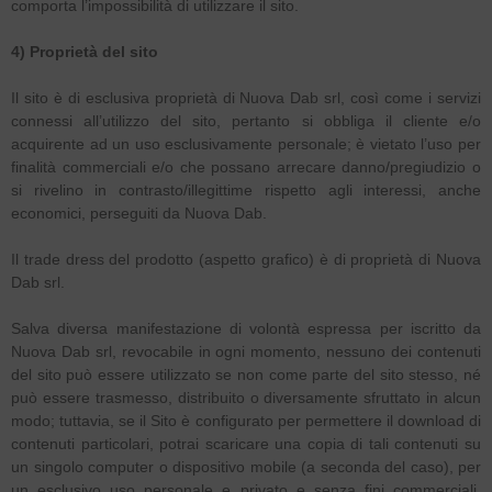
comporta l’impossibilità di utilizzare il sito.
4) Proprietà del sito
Il sito è di esclusiva proprietà di Nuova Dab srl, così come i servizi
connessi all’utilizzo del sito, pertanto si obbliga il cliente e/o
acquirente ad un uso esclusivamente personale; è vietato l’uso per
finalità commerciali e/o che possano arrecare danno/pregiudizio o
si rivelino in contrasto/illegittime rispetto agli interessi, anche
economici, perseguiti da Nuova Dab.
Il trade dress del prodotto (aspetto grafico) è di proprietà di Nuova
Dab srl.
Salva diversa manifestazione di volontà espressa per iscritto da
Nuova Dab srl, revocabile in ogni momento, nessuno dei contenuti
del sito può essere utilizzato se non come parte del sito stesso, né
può essere trasmesso, distribuito o diversamente sfruttato in alcun
modo; tuttavia, se il Sito è configurato per permettere il download di
contenuti particolari, potrai scaricare una copia di tali contenuti su
un singolo computer o dispositivo mobile (a seconda del caso), per
un esclusivo uso personale e privato e senza fini commerciali,