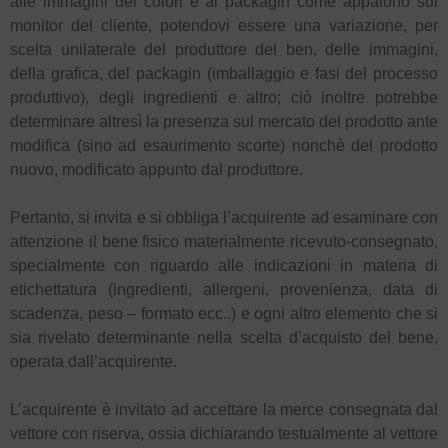
alle immagini dei colori e al packagin come appaiono sul
monitor del cliente, potendovi essere una variazione, per
scelta unilaterale del produttore del ben, delle immagini,
della grafica, del packagin (imballaggio e fasi del processo
produttivo), degli ingredienti e altro; ciò inoltre potrebbe
determinare altresì la presenza sul mercato del prodotto ante
modifica (sino ad esaurimento scorte) nonchè del prodotto
nuovo, modificato appunto dal produttore.
Pertanto, si invita e si obbliga l’acquirente ad esaminare con
attenzione il bene fisico materialmente ricevuto-consegnato,
specialmente con riguardo alle indicazioni in materia di
etichettatura (ingredienti, allergeni, provenienza, data di
scadenza, peso – formato ecc..) e ogni altro elemento che si
sia rivelato determinante nella scelta d’acquisto del bene,
operata dall’acquirente.
L’acquirente è invitato ad accettare la merce consegnata dal
vettore con riserva, ossia dichiarando testualmente al vettore