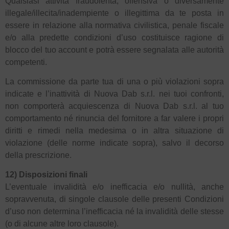
Qualsiasi attività fraudolenta, offensiva o diversamente
illegale/illecita/inadempiente o illegittima da te posta in
essere in relazione alla normativa civilistica, penale fiscale
e/o alla predette condizioni d’uso costituisce ragione di
blocco del tuo account e potrà essere segnalata alle autorità
competenti.
La commissione da parte tua di una o più violazioni sopra
indicate e l’inattività di Nuova Dab s.r.l. nei tuoi confronti,
non comporterà acquiescenza di Nuova Dab s.r.l. al tuo
comportamento né rinuncia del fornitore a far valere i propri
diritti e rimedi nella medesima o in altra situazione di
violazione (delle norme indicate sopra), salvo il decorso
della prescrizione.
12) Disposizioni finali
L’eventuale invalidità e/o inefficacia e/o nullità, anche
sopravvenuta, di singole clausole delle presenti Condizioni
d’uso non determina l’inefficacia né la invalidità delle stesse
(o di alcune altre loro clausole).