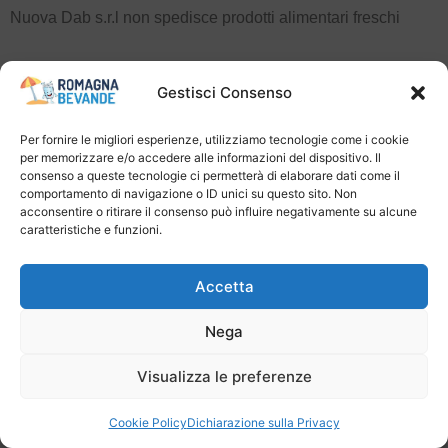
Nuova Dab s.r.l non spedisce prodotti alimentari freschi
10) Prezzi
Gestisci Consenso
Tutti i prezzi di vendita dei prodotti esposti e indicati l’interno
Per fornire le migliori esperienze, utilizziamo tecnologie come i cookie
del sito www.nuovadab.it sono espressi in euro e
per memorizzare e/o accedere alle informazioni del dispositivo. Il
costituiscono offerta al pubblico ai sensi del 1336 codice
consenso a queste tecnologie ci permetterà di elaborare dati come il
comportamento di navigazione o ID unici su questo sito. Non
civile.
acconsentire o ritirare il consenso può influire negativamente su alcune
caratteristiche e funzioni.
I prezzi sono già comprensivi di Iva e di ogni altra eventuale
imposta; i costi di spedizione e gli eventuali oneri accessori,
Accetta
se presenti, pur non ricompresi nei prezzi di acquisto
saranno indicati e calcolati dal fornitore nella procedura di
Nega
acquisto prima dell’inoltro dell’ordine da parte
dell’acquirente e altresì contenuti nella pagina Web di
Visualizza le preferenze
riepilogo dell’ordine effettuato.
Cookie Policy
Dichiarazione sulla Privacy
I prezzi indicati in corrispondenza di ciascuno dei beni offerti