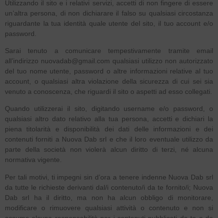
Utilizzando il sito e i relativi servizi, accetti di non fingere di essere
un’altra persona, di non dichiarare il falso su qualsiasi circostanza
riguardante la tua identità quale utente del sito, il tuo account e/o
password.
Sarai tenuto a comunicare tempestivamente tramite email
all’indirizzo nuovadab@gmail.com qualsiasi utilizzo non autorizzato
del tuo nome utente, password o altre informazioni relative al tuo
account, o qualsiasi altra violazione della sicurezza di cui sei sia
venuto a conoscenza, che riguardi il sito o aspetti ad esso collegati.
Quando utilizzerai il sito, digitando username e/o password, o
qualsiasi altro dato relativo alla tua persona, accetti e dichiari la
piena titolarità e disponibilità dei dati delle informazioni e dei
contenuti forniti a Nuova Dab srl e che il loro eventuale utilizzo da
parte della società non violerà alcun diritto di terzi, né alcuna
normativa vigente.
Per tali motivi, ti impegni sin d’ora a tenere indenne Nuova Dab srl
da tutte le richieste derivanti dal/i contenuto/i da te fornito/i; Nuova
Dab srl ha il diritto, ma non ha alcun obbligo di monitorare,
modificare o rimuovere qualsiasi attività o contenuto e non si
assume alcuna responsabilità per i contenuti pubblicati da te o da