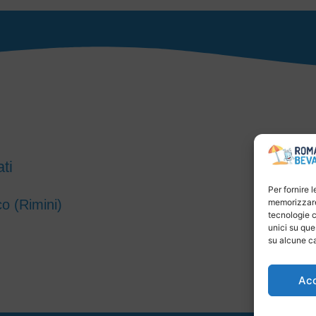
ti
Per fornire 
co (Rimini)
memorizzare 
tecnologie c
unici su que
su alcune ca
Ac