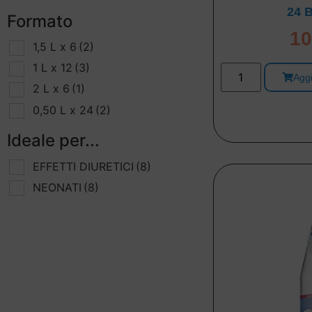
24 B
Formato
10
1,5 L x 6
(2)
1 L x 12
(3)
Aggi
2 L x 6
(1)
0,50 L x 24
(2)
Ideale per...
EFFETTI DIURETICI
(8)
NEONATI
(8)