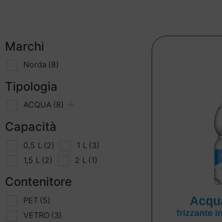
Marchi
Norda
(8)
Tipologia
ACQUA
(8)
Capacità
0,5 L
(2)
1 L
(3)
1,5 L
(2)
2 L
(1)
Contenitore
Acqu
PET
(5)
frizzante i
VETRO
(3)