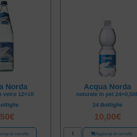
a Norda
Acqua Norda
n vetro 12×1lt
naturale in pet 24×0,50l
ottiglie
24 Bottiglie
,50
€
10,00
€
ungi al carrello
Aggiungi al carrello