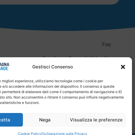
Faq
Condizioni Generali di Vendita
Gestisci Consenso
Spedizioni e Pagamenti
le migliori esperienze, utilizziamo tecnologie come i cookie per
Privacy Policy
e/o accedere alle informazioni del dispositivo. Il consenso a queste
i permetterà di elaborare dati come il comportamento di navigazione o ID
P.IVA 04651830400
sto sito. Non acconsentire o ritirare il consenso può influire negativamente
ratteristiche e funzioni.
Diritto di recesso
cetta
Nega
Visualizza le preferenze
Cookie Policy
Dichiarazione sulla Privacy