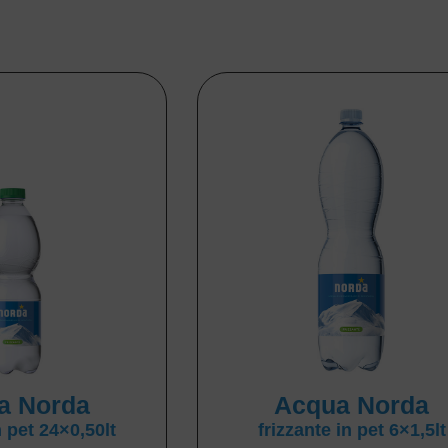
a Norda
Acqua Norda
n pet 24×0,50lt
frizzante in pet 6×1,5lt