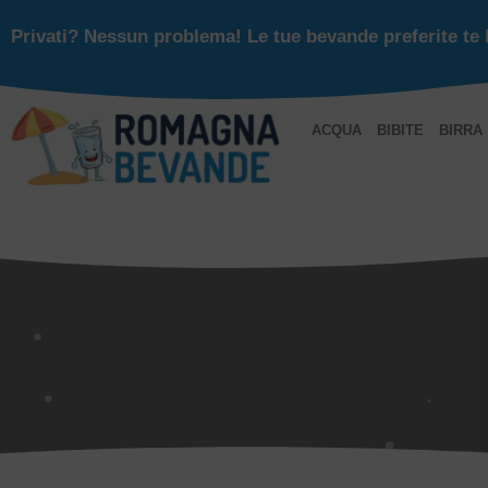
Privati? Nessun problema! Le tue bevande preferite te 
ACQUA
BIBITE
BIRRA