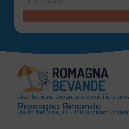
Distribuzione bevande a domicilio a priva
Romagna Bevande
Via dell’industria, 11 • 47843 Misano Adriati