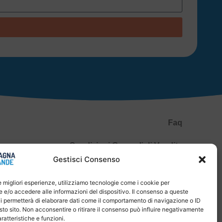
Faq
Condizioni Generali di Vendita
Gestisci Consenso
Spedizioni e Pagamenti
le migliori esperienze, utilizziamo tecnologie come i cookie per
Privacy Policy
e/o accedere alle informazioni del dispositivo. Il consenso a queste
i permetterà di elaborare dati come il comportamento di navigazione o ID
P.IVA 04651830400
sto sito. Non acconsentire o ritirare il consenso può influire negativamente
ratteristiche e funzioni.