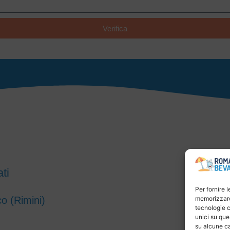
Verifica
ti
Per fornire 
co (Rimini)
memorizzare 
tecnologie c
unici su que
su alcune ca