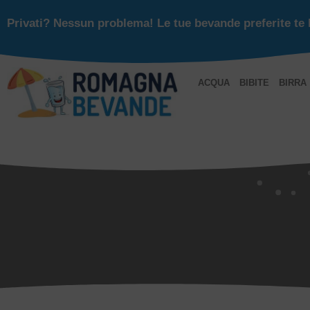
Privati? Nessun problema! Le tue bevande preferite te 
ACQUA
BIBITE
BIRRA