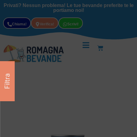
Privati? Nessun problema! Le tue bevande preferite te le
portiamo noi!
Chiama!
Verifica!
Scrivi!
Filtra