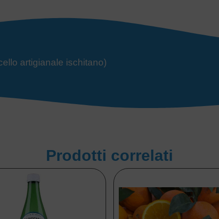
llo artigianale ischitano)
Prodotti correlati