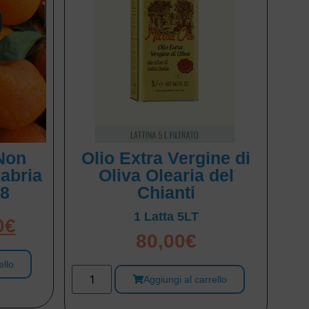
Non
Olio Extra Vergine di
labria
Oliva Olearia del
 8
Chianti
1 Latta 5LT
0
€
80,00
€
ello
Aggiungi al carrello