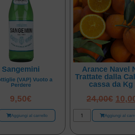
Sangemini
Arance Navel 
Trattate dalla Ca
ttiglie (VAP) Vuoto a
cassa da Kg
Perdere
9,50
€
24,00
€
10,0
Aggiungi al carrello
Aggiungi al carr