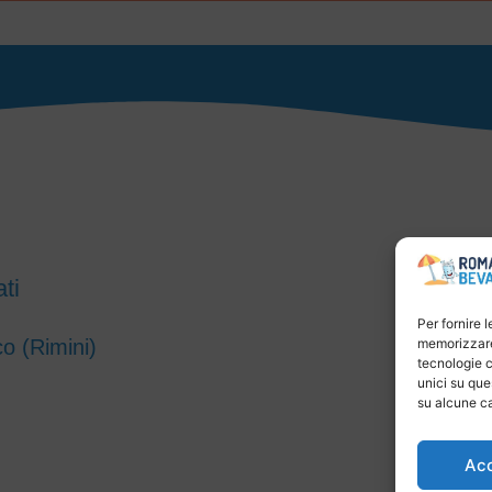
ti
Per fornire 
co (Rimini)
memorizzare 
tecnologie c
unici su que
su alcune ca
Ac