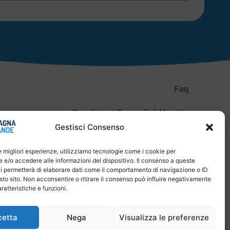
Faq
Condizioni Generali di Vendita
Gestisci Consenso
Spedizioni e Pagamenti
le migliori esperienze, utilizziamo tecnologie come i cookie per
Privacy Policy
e/o accedere alle informazioni del dispositivo. Il consenso a queste
i permetterà di elaborare dati come il comportamento di navigazione o ID
P.IVA 04651830400
sto sito. Non acconsentire o ritirare il consenso può influire negativamente
ratteristiche e funzioni.
Diritto di recesso
cetta
Nega
Visualizza le preferenze