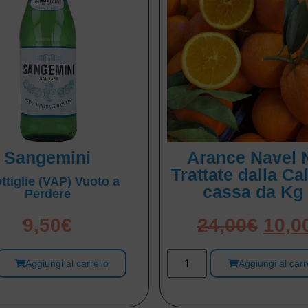
Sangemini
Arance Navel 
Trattate dalla Ca
ttiglie (VAP) Vuoto a
cassa da Kg
Perdere
9,50
€
24,00
€
10,0
Aggiungi al carrello
Aggiungi al carr