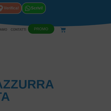
Verifica!
Scrivi!
PROMO
IAMO
CONTATTI
AZZURRA
TA