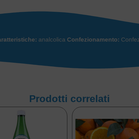
ratteristiche:
analcolica
Confezionamento:
Confezi
Prodotti correlati