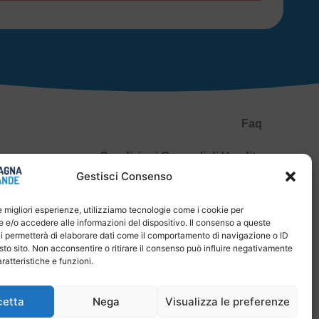
Faq
Condizioni Generali di Vendita
Gestisci Consenso
Spedizioni e Pagamenti
le migliori esperienze, utilizziamo tecnologie come i cookie per
Privacy Policy
e/o accedere alle informazioni del dispositivo. Il consenso a queste
i permetterà di elaborare dati come il comportamento di navigazione o ID
P.IVA 04651830400
sto sito. Non acconsentire o ritirare il consenso può influire negativamente
ratteristiche e funzioni.
Diritto di recesso
cetta
Nega
Visualizza le preferenze