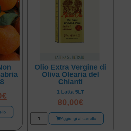
Non
Olio Extra Vergine di
labria
Oliva Olearia del
 8
Chianti
1 Latta 5LT
0
€
80,00
€
ello
Aggiungi al carrello