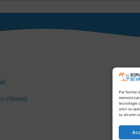
ti
Per fornire 
co (Rimini)
memorizzare 
tecnologie c
unici su que
su alcune ca
Ac