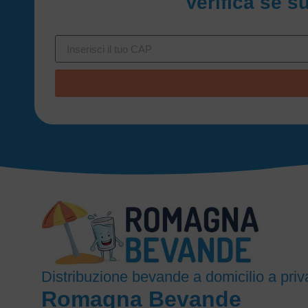
Verifica se s
Distribuzione bevande a domicilio a priva
Romagna Bevande