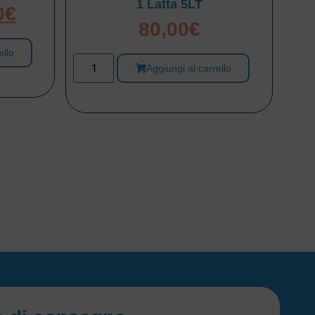
1 Latta 5LT
0
€
80,00
€
ello
Aggiungi al carrello