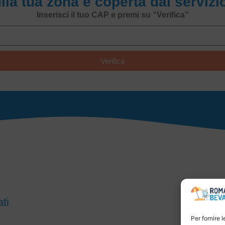
ulla tua zona è coperta dal serviz
Inserisci il tuo CAP e premi su “Verifica”
Verifica
ti
Per fornire 