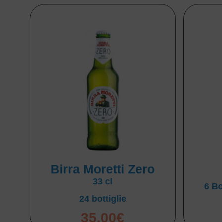
Birra Moretti Zero
33 cl
6 Bo
24 bottiglie
35,00
€