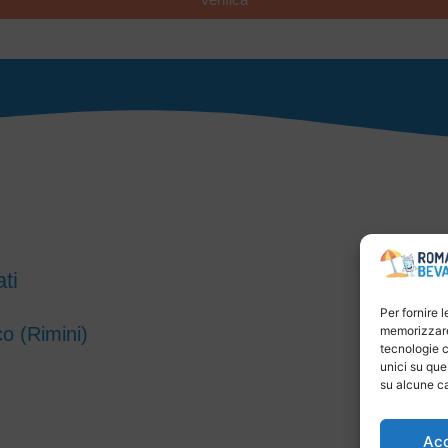
ti
Per fornire 
co (Rimini)
memorizzare 
tecnologie c
unici su que
su alcune ca
Ac