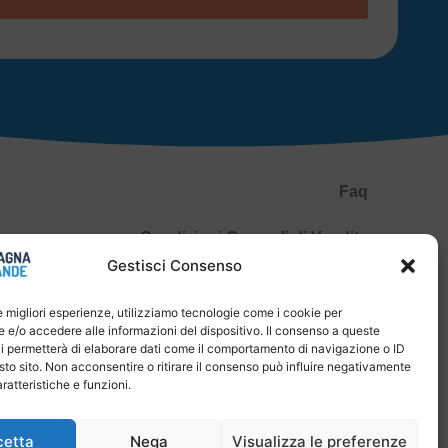
Faq
Condizioni Generali di Vendita
Gestisci Consenso
Spedizioni e Pagamenti
le migliori esperienze, utilizziamo tecnologie come i cookie per
Privacy Policy
e/o accedere alle informazioni del dispositivo. Il consenso a queste
i permetterà di elaborare dati come il comportamento di navigazione o ID
P.IVA 04651830400
sto sito. Non acconsentire o ritirare il consenso può influire negativamente
ratteristiche e funzioni.
Diritto di recesso
cetta
Nega
Visualizza le preferenze