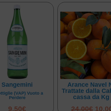
Sangemini
Arance Navel 
Trattate dalla Ca
ttiglie (VAP) Vuoto a
cassa da Kg
Perdere
9,50
€
24,00
€
10,0